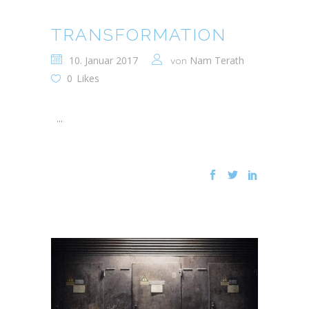
TRANSFORMATION
10. Januar 2017
Nam Terath
von
0
Likes
...