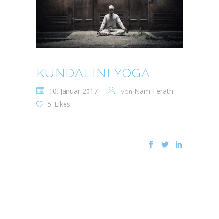
KUNDALINI YOGA
10. Januar 2017
Nam Terath
von
5
Likes