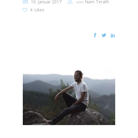
10. Januar 2017
Nam Terath
von
4
Likes