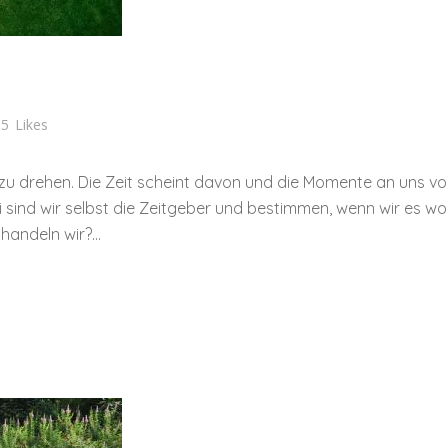
5
Likes
er zu drehen. Die Zeit scheint davon und die Momente an uns v
 sind wir selbst die Zeitgeber und bestimmen, wenn wir es wol
andeln wir?...