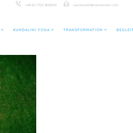
+49 (0) 7724 5869045
namterath@namterath.com
KUNDALINI YOGA
TRANSFORMATION
BEGLEI