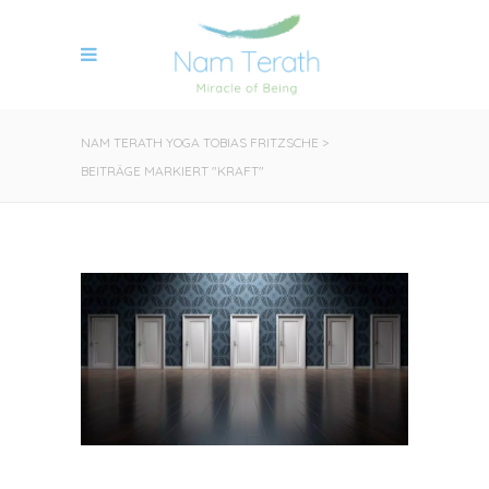
NAM TERATH YOGA TOBIAS FRITZSCHE
>
BEITRÄGE MARKIERT "KRAFT"