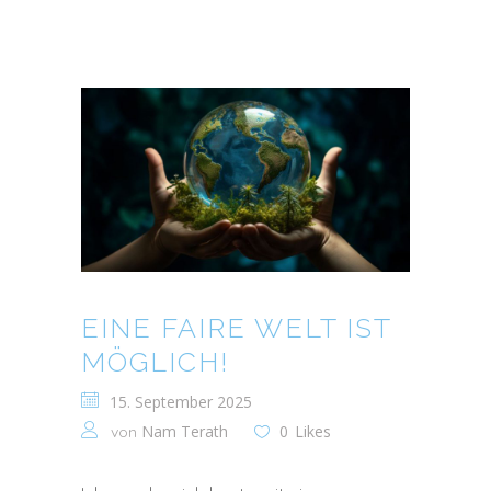
EINE FAIRE WELT IST
MÖGLICH!
15. September 2025
Nam Terath
0
Likes
von