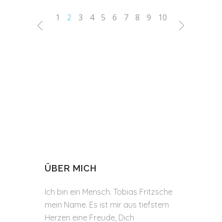
1
2
3
4
5
6
7
8
9
10
ÜBER MICH
Ich bin ein Mensch. Tobias Fritzsche
mein Name. Es ist mir aus tiefstem
Herzen eine Freude, Dich