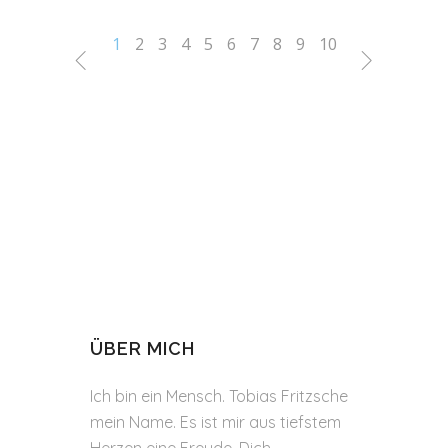
1
2
3
4
5
6
7
8
9
10
ÜBER MICH
Ich bin ein Mensch. Tobias Fritzsche
mein Name. Es ist mir aus tiefstem