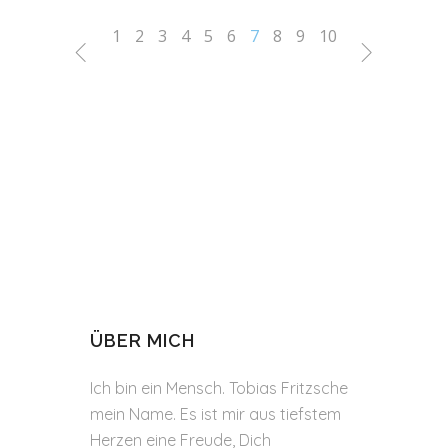
1
2
3
4
5
6
7
8
9
10
ÜBER MICH
Ich bin ein Mensch. Tobias Fritzsche
mein Name. Es ist mir aus tiefstem
Herzen eine Freude, Dich