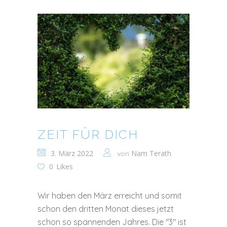
ZEIT FÜR DICH
3. März 2022
Nam Terath
von
0
Likes
Wir haben den März erreicht und somit
schon den dritten Monat dieses jetzt
schon so spannenden Jahres. Die "3" ist