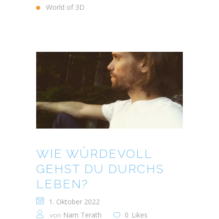
World of 3D
WIE WÜRDEVOLL
GEHST DU DURCHS
LEBEN?
1. Oktober 2022
Nam Terath
0
Likes
von