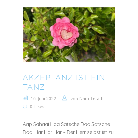
AKZEPTANZ IST EIN
TANZ
16. Juni 2022
Nam Terath
von
0
Likes
Aap Sahaai Hoa Satsche Daa Satsche
Doa, Har Har Har – Der Herr selbst ist zu