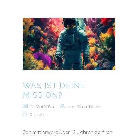
WAS IST DEINE
MISSION?
1. Mai 2025
Nam Terath
von
0
Likes
Seit mittlerweile über 12 Jahren darf ich