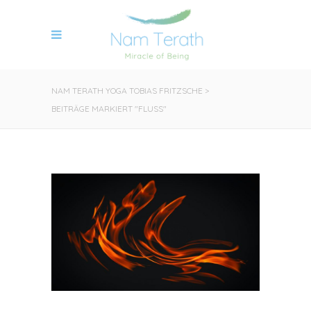
NAM TERATH YOGA TOBIAS FRITZSCHE
>
BEITRÄGE MARKIERT "FLUSS"