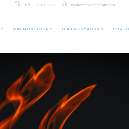
+49 (0) 7724 5869045
namterath@namterath.com
GE MARKIERT "AKZEPTANZ"
KUNDALINI YOGA
TRANSFORMATION
BEGLEI