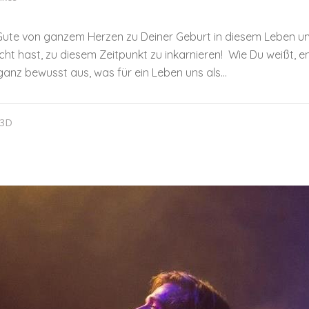
 Gute von ganzem Herzen zu Deiner Geburt in diesem Leben u
cht hast, zu diesem Zeitpunkt zu inkarnieren! Wie Du weißt, 
anz bewusst aus, was für ein Leben uns als...
 3D