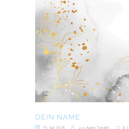
DEIN NAME
15. Juli 2026
Nam Terath
0
L
von