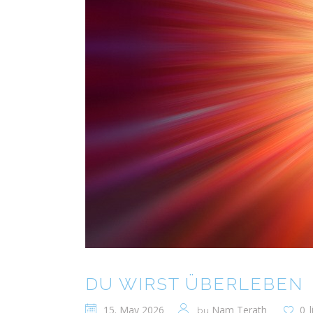
DU WIRST ÜBERLEBEN
15. May 2026
Nam Terath
0
by