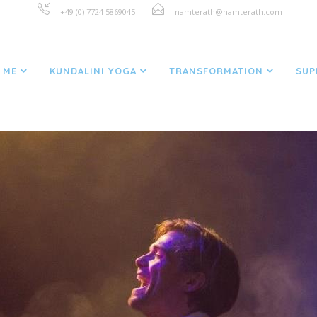
+49 (0) 7724 5869045
namterath@namterath.com
 TAGGED "DEDICATION"
 ME
KUNDALINI YOGA
TRANSFORMATION
SUP