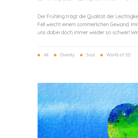
Der Frühling trägt die Qualität der Leichtigk
Fell weicht einem sommerlichen Gewand. Imm
uns dabei doch immer wieder so schwer! Wir 
All
Divinity
Soul
World of 3D