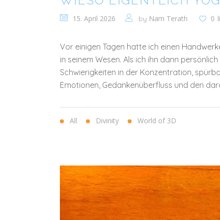
WIESO EIGENTLICH YO
15. April 2026
Nam Terath
0
by
Vor einigen Tagen hatte ich einen Handwerk
in seinem Wesen. Als ich ihn dann persönlic
Schwierigkeiten in der Konzentration, spürb
Emotionen, Gedankenüberfluss und den dara
All
Divinity
World of 3D