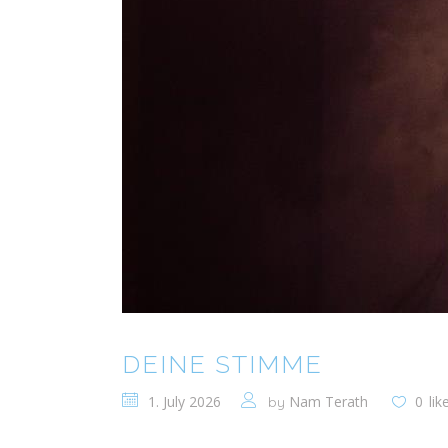
DEINE STIMME
1. July 2026
Nam Terath
0
lik
by