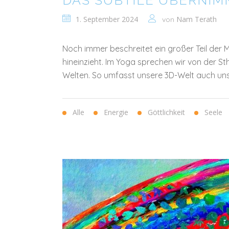
DAS SUBTILE ÜBERNIM
1. September 2024
Nam Terath
von
Noch immer beschreitet ein großer Teil der Me
hineinzieht. Im Yoga sprechen wir von der St
Welten. So umfasst unsere 3D-Welt auch uns
Alle
Energie
Göttlichkeit
Seele