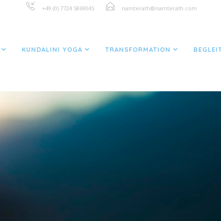
+49 (0) 7724 5869045
namterath@namterath.com
GE MARKIERT "HINGABE"
(BUCHSEITE 3)
KUNDALINI YOGA
TRANSFORMATION
BEGLEI