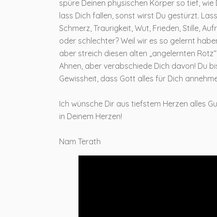
spüre Deinen physischen Körper so tief, wie
lass Dich fallen, sonst wirst Du gestürzt. La
Schmerz, Traurigkeit, Wut, Frieden, Stille, A
oder schlechter? Weil wir es so gelernt haben
aber streich diesen alten „angelernten Rotz“
Ahnen, aber verabschiede Dich davon! Du bist
Gewissheit, dass Gott alles für Dich annehme
Ich wünsche Dir aus tiefstem Herzen alles G
in Deinem Herzen!
Nam Terath