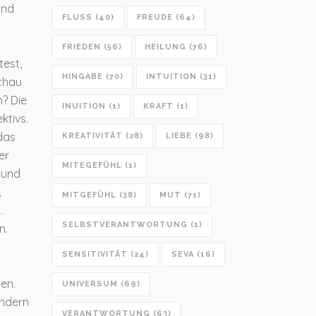
und
FLUSS
(40)
FREUDE
(64)
FRIEDEN
(56)
HEILUNG
(76)
test,
HINGABE
(70)
INTUITION
(31)
Schau
h? Die
INUITION
(1)
KRAFT
(1)
ktivs.
das
KREATIVITÄT
(28)
LIEBE
(98)
er
MITEGEFÜHL
(1)
n und
,
MITGEFÜHL
(38)
MUT
(71)
.
SELBSTVERANTWORTUNG
(1)
n.
SENSITIVITÄT
(24)
SEVA
(16)
en.
UNIVERSUM
(69)
ondern
VERANTWORTUNG
(63)