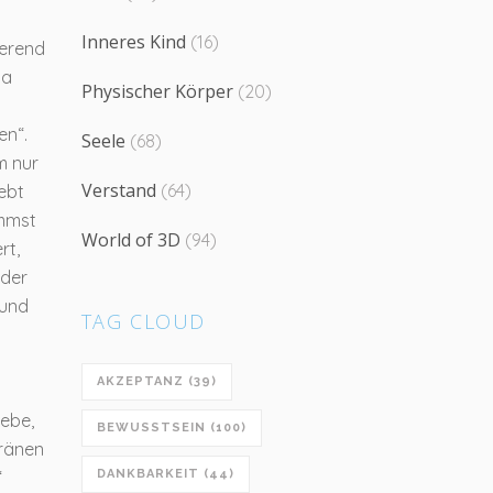
Inneres Kind
(16)
ierend
ja
Physischer Körper
(20)
en“.
Seele
(68)
m nur
Verstand
(64)
iebt
immst
World of 3D
(94)
rt,
 der
 und
TAG CLOUD
AKZEPTANZ
(39)
iebe,
BEWUSSTSEIN
(100)
Tränen
“
DANKBARKEIT
(44)