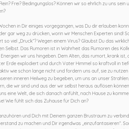
 Rein? Frei? Bedingungslos? Können wir so ehrlich zu uns sein 
en?
 Wochen in Dir einiges vorgegangen, was Du dir erlauben konn
oder gar weg zu drücken, worin wir Menschen Experten sind! 
t so viel „Druck“? Wegen einem Virus? Glaubst Du das wirklic
ren Selbst. Das Rumoren ist in Wahrheit das Rumoren des Kolle
Energien wir uns hingeben. Dem Alten, das rumort, krank ist, 
r Erde explodiert und durch Vater Himmel so kraftvoll in tief
aktiv wie schon lange nicht und fordern uns auf, sie zu nutze
unseren inneren Heilweg zu begeben, um uns an unser Strahlen
n, die wir sind und aus der wir selbst heraus auflösen können
 uns eine Welt, die sich danach anfühlt, nach Hause zu komme
e! Wie fühlt sich das Zuhause für Dich an?
g anzuhören und Dich mit Deinem ganzen Brustraum zu verbind
 Verstand zu machen und Dir irgendwas „einzufantasieren“. S