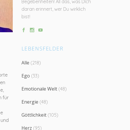
Begebenheiten! All das, was DIch
daran erinnert, wer Du wirklich
bist!
LEBENSFELDER
Alle
(218)
orte
Ego
(33)
gen
Emotionale Welt
(48)
e,
h für
Energie
(48)
le
Göttlichkeit
(105)
n und
Herz
(95)