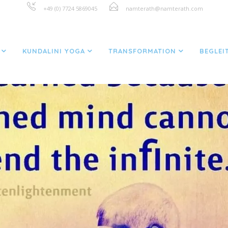
+49 (0) 7724 5869045
namterath@namterath.com
KUNDALINI YOGA
TRANSFORMATION
BEGLEI