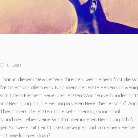
0
Likes
man in diesem Newsletter schreiben, wenn einem fast die W
h fasziniert vor allem eins. Nachdem der erste Regen vor weni
er mit dem Element Feuer der letzten Wochen verbunden hatt
nd Reinigung an, die Heilung in vielen Bereichen erschuf. Auc
d besonders die letzten Tage sehr intensiv, manchmal
 und des Lebens eine Wohltat der inneren Reinigung. Ich füh
ftigen Schwere mit Leichtigkeit gesegnet und in meinem Herze
 hat. Wie kam es dazu?