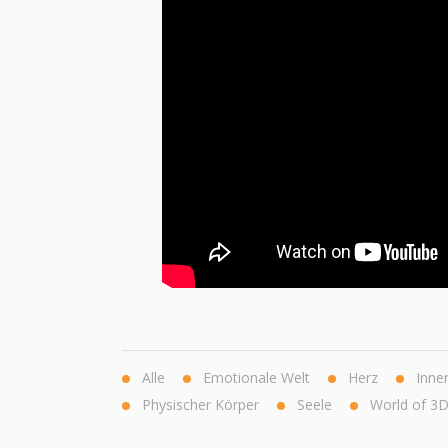
Alle
Emotionale Welt
Herz
Inne
Physischer Körper
Seele
World of 3