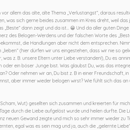
 vor allem das alte, alte Thema „Verlustangst“, daraus result
ben, was sich gerne beides zusammen im Kreis dreht, weil das 
s „Beste“ dann zeigt und da ist… 😀 Und da aller guten Dinge
Schmerz des Belogen-Werdens und der falschen Worte des „Best
bekommst, die Handlungen aber nicht dem entsprechen. Nim
h „lieben“ (hier dürfen wir uns eingestehen, dass wir nie so gel
r, was z. B. unsere Eltern unter Liebe verstanden!), Du es ann
der ein böser Junge bist. Was glaubst Du, was das integrie
n? Oder nehmen wir an, Du bist z. B in einer Freundschaft, in
st, aber immer wieder belogen wirst? Wie fühlt sich das an
, Scham, Wut) gesellten sich zusammen und kreierten für mich
n Tage durch die Liebe aufgelöst wurde und heilen durfte. Die L
 ganz neuen Gewand zeigte und mich so sehr immer wieder zu 
ernten, egal was es sein mag und ja, auch die „gelernte Liebe