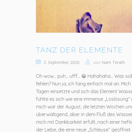
TANZ DER ELEMENTE
2. September 2020
Nam Terath
von
Oh wow… puh… ufff… 😀 Hahahaha… Was soll 
fehlen? Nun ja, ich fang einfach mal an. Mic
Tagen einsetzte und sich das Element Wass
fühlte es sich wie eine immense „Loslösung“ u
mich war der August, die letzten Wochen un
überwältigend, aber in dem Fluß des Wassers
mich mit Dankbarkeit erfüllt, nach einer he
der Liebe, die eine neue „Schleuse“ geöffnet