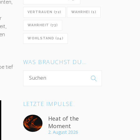
unten,
VERTRAUEN
(72)
WAHRHEI
(1)
r
it,
WAHRHEIT
(73)
nen
WOHLSTAND
(24)
WAS BRAUCHST DU…
e tief
LETZTE IMPULSE
Heat of the
Moment
2. August 2026