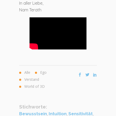
In aller Liebe,
Nam Terath
Alle
Ego
Verstand
World of 3D
Stichworte:
Bewusstsein
,
Intuition
,
Sensitivität
,